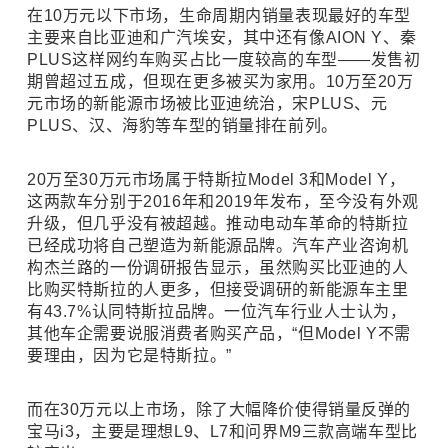
在10万元以下市场，生命周期内销量表现最好的车型
主要来自比亚迪和广汽埃安，其中还有
像
AION Y、秦
PLUS这样网约车购买占比一度较高的车型——发售初
期曾超过五成，但现在更多被买为家用。10万至20万
元市场的新能源市场被比亚迪统治，宋PLUS、元
PLUS、汉、海豹等车型的销量排在前列。
20万至30万元市场属于特斯拉Model 3和Model Y，
这两款车分别于2016年和2019年发布，至今没有外观
升级，但几乎没有被超越。推动电动车革命的特斯拉
已经成功将自己塑造为新能源品牌。汽车产业咨询机
构杰兰路的一份调研报告显示，虽然购买比亚迪的人
比购买特斯拉的人更多，但接受调研的新能源车主里
有43.7%认同特斯拉品牌。一位汽车行业人士认为，
其他车企需要说服消费者购买产品，“但Model Y不需
要理由，因为它是特斯拉。”
而在30万元以上市场，除了大幅降价使得销量反弹的
宝马i3，主要是理想L9、L7和问界M9三款高端车型比