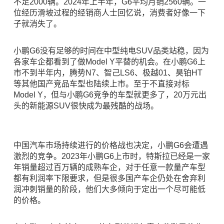
不足2000辆。2024年上半年，G6平均月销2560辆。一
位经历滑坡过程的经销商人士回忆说，消费者好像一下
子就消失了。
小鹏G6没有足够的时间在中型纯电SUV品类站稳，因为
各家车企都看到了做Model Y平替的机会。在小鹏G6上
市不到半年内，腾势N7、智己LS6、极越01、昊铂HT
等其他国产竞品车型也陆续上市。至于不直接对标
Model Y，但与小鹏G6竞争的车型就更多了，20万元出
头的新能源SUV很快成为最残酷的战场。
中国汽车市场持续进行的价格战也决定，小鹏G6会遭遇
激烈的竞争。2023年小鹏G6上市时，特斯拉已经是一家
年销量超过百万辆的成熟车企，对于任意一款量产车型
都有利润率下限要求，但是很多国产车企仍处在舍弃利
润冲刺销量的阶段，他们大多倾向于定出一个尽可能低
的价格。