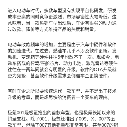
进入电动车时代，多数车型没有实现平台化研发，研发
成本更高的同时竞争更激烈，市场容错性大幅降低。这
意味着，当一款热销车型出现后，车企有很强的动力通
过改款、降价等方式维持产品的热度和销量。
电动车改款频率的增加，主要是由于汽车中硬件和软件
的加速迭代。在过去，燃油车几乎不涉及软件更新。发
动机、变速箱等硬件往往5年也改不了一次。现如今，电
动车搭载的智驾/座舱芯片、动力电池、激光雷达等硬件
往往在一两年间就会有明显的升级，软件的OTA升级就
更为频繁，甚至软件升级需求会倒逼车企更换硬件。
有时车企之所以要快速迭代一款车型，并不是出于技术
升级的考量，而是想尽快给消费者一个买车的理由。
极氪001是极氪推出的首款车型，也是极氪长期以来的
销量支柱。除了001，极氪还推出了009、X、007等五
款车型，但除了007其他销量都非常有限，甚至007的销