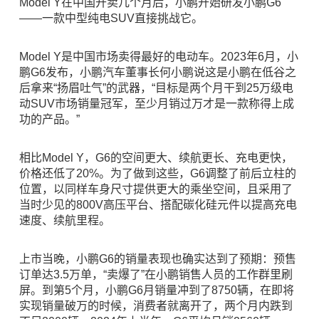
Model Y在中国开卖几个月后，小鹏开始研发小鹏G6
——一款中型纯电SUV直接挑战它。
Model Y是中国市场卖得最好的电动车。2023年6月，小
鹏G6发布，小鹏汽车董事长何小鹏说这是小鹏在低谷之
后拿来“扬眉吐气”的武器，“目标是两个月干到25万级电
动SUV市场销量冠军，至少月销过万才是一款称得上成
功的产品。”
相比Model Y，G6的空间更大、续航更长、充电更快，
价格还低了20%。为了做到这些，G6调整了前后立柱的
位置，以同样车身尺寸提供更大的乘坐空间，且采用了
当时少见的800V高压平台、搭配碳化硅元件以提高充电
速度、续航里程。
上市当晚，小鹏G6的销量表现也确实达到了预期：预售
订单达3.5万单，“卖爆了”在小鹏销售人员的工作群里刷
屏。到第5个月，小鹏G6月销量冲到了8750辆，在即将
实现销量破万的时候，消费者就离开了，两个月内跌到