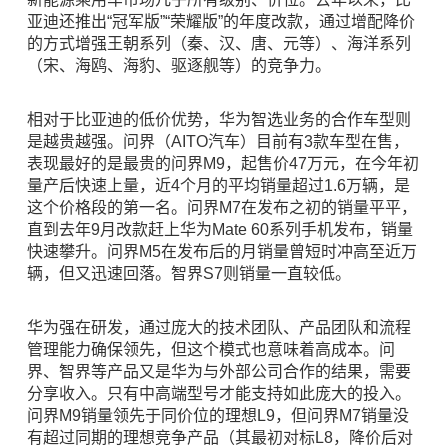
亚迪还推出“冠军版”“荣耀版”的年度改款，通过增配降价
的方式增强王朝系列（秦、汉、唐、元等）、海洋系列
（宋、海鸥、海豹、驱逐舰等）的竞争力。
相对于比亚迪的低价优势，华为智选业务的合作车型则
是越贵越强。问界（AITO汽车）目前有3款车型在售，
表现最好的是最贵的问界M9，起售价47万元，在今年初
量产后快速上量，近4个月的平均销量超过1.6万辆，是
这个价格段的第一名。问界M7在发布之初的销量平平，
直到去年9月改款赶上华为Mate 60系列手机发布，销量
快速攀升。问
界
M5在发布后的月销量曾短时冲高至近万
辆，但又迅速回落。智界S7则销量一直较低。
华为强在研发，通过庞大的技术团队、产品团队和流程
管理能力确保领先，但这个模式也意味着高成本。问
界、智界等产品又是华为与外部公司合作的结果，需要
分享收入。只有中高端型号才能支持如此庞大的投入。
问界M9销量领先于同价位的理想L9，但问界M7销量没
有超过同期的理想竞争产品（其最初对标L8，降价后对