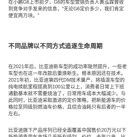
在小鹏G6上市前夕，G6的车型营销负责人黄泓霖曾收
到竞争对手发来的信息，“无论G6定价多少，我们肯定
便宜两万块。”
不同品牌以不同方式追逐生命周期
在2021年后，比亚迪新车型的成功率陡然提升，一些老
车型也在这一年改款后重焕新生。根本原因还在技术。
2021年初，比亚迪第四代DM技术量产，将插混车型的
纯电续航里程提高到100公里以上，消费者日常上下班
通勤基本就不需要烧油了，日常用车成本大幅减少。与
此同时，比亚迪采取激进的定价策略，把新能源车的价
格拉至同级别燃油车价格，且综合油耗只有后者的一半
左右。
比亚迪旗下产品序列已经全面覆盖中国售价20万元以下
新能源乘用车市场几乎所有级别、价位。去年以来，比