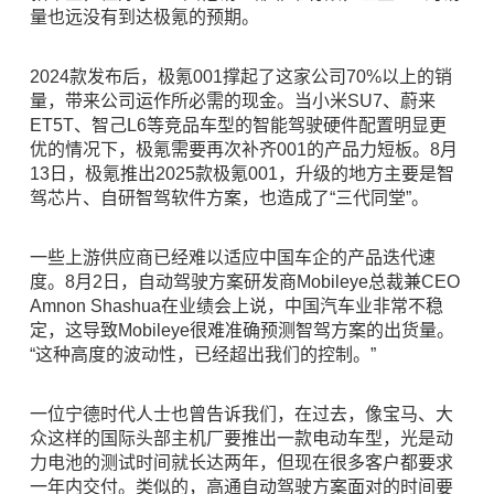
量也远没有到达极氪的预期。
2024款发布后，极氪001撑起了这家公司70%以上的销
量，带来公司运作所必需的现金。当小米SU7、蔚来
ET5T、智己L6等竞品车型的智能驾驶硬件配置明显更
优的情况下，极氪需要再次补齐001的产品力短板。8月
13日，极氪推出2025款极氪001，升级的地方主要是智
驾芯片、自研智驾软件方案，也造成了“三代同堂”。
一些上游供应商已经难以适应中国车企的产品迭代速
度。8月2日，自动驾驶方案研发商Mobileye总裁兼CEO
Amnon Shashua在业绩会上说，中国汽车业非常不稳
定，这导致Mobileye很难准确预测智驾方案的出货量。
“这种高度的波动性，已经超出我们的控制。”
一位宁德时代人士也曾告诉我们，在过去，像宝马、大
众这样的国际头部主机厂要推出一款电动车型，光是动
力电池的测试时间就长达两年，但现在很多客户都要求
一年内交付。类似的，高通自动驾驶方案面对的时间要