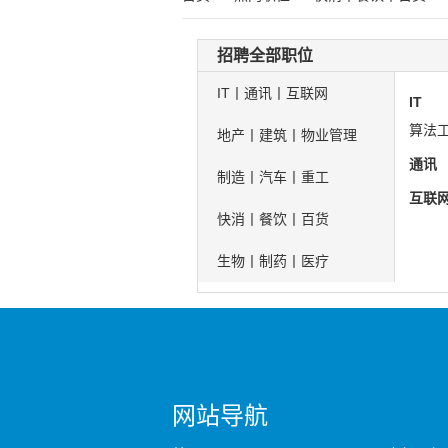
招聘全部职位
IT丨通讯丨互联网
IT
算法工
地产丨建筑丨物业管理
通讯
制造丨汽车丨重工
互联
快消丨餐饮丨百货
生物丨制药丨医疗
网站导航